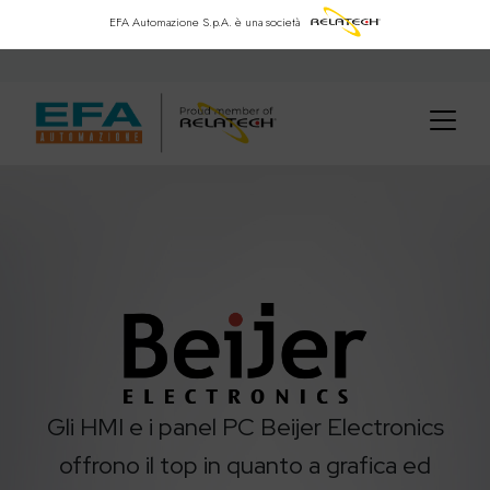
EFA Automazione S.p.A.
è una società
Gli HMI e i panel PC Beijer Electronics
offrono il top in quanto a grafica ed