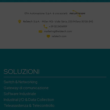
EFA Automazione S.p.A.
è una società
Relatech S.p.A. - Milan HQ - Viale Sarca, 235 Milano 20126 (MI)
+39 02 2404909
marketing@relatech.com
relatech.com
SOLUZIONI
Switch & Networking
Gateway di comunicazione
Software Industriale
Industrial I/O & Data Collection
Teleassistenza & Telecontrollo