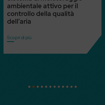
ale attivo per il
Con gli H
lo della qualità
è nel ven
a
ù
Scopri di più