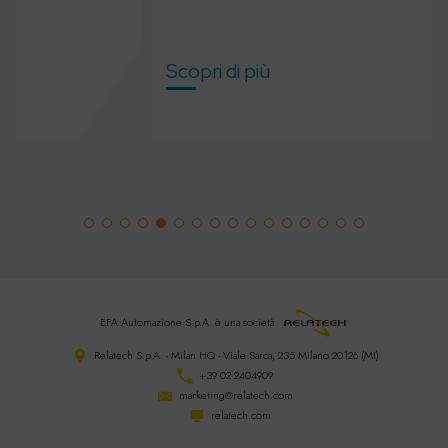
Scopri di più
EFA Automazione S.p.A.
è una società
Relatech S.p.A. - Milan HQ - Viale Sarca, 235 Milano 20126 (MI)
+39 02 2404909
marketing@relatech.com
relatech.com