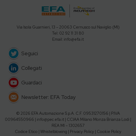
Via Isola Guarnieri, 13 – 20063 Cernusco sul Naviglio (MI)
Tel: 02 92 11 31 80
Email: info@efa.it
Seguici
Collegati
Guardaci
Newsletter: EFA Today
©
2026 EFA Automazione S.p.A. C.F. 09531270156 | P.IVA
00964550966 | info@pec.efa.it | CCIAA Milano Monza Brianza Lodi |
REA MI – 1302657
Codice Etico
|
Whistelblowing
|
Privacy Policy
|
Cookie Policy