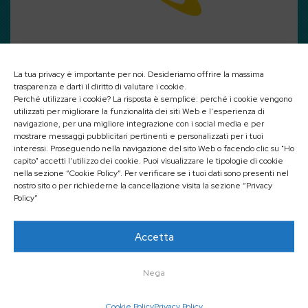
20 Gennaio 2027
La tua privacy è importante per noi. Desideriamo offrire la massima
trasparenza e darti il diritto di valutare i cookie.
Corso Regolamento Macchine UE
Perché utilizzare i cookie? La risposta è semplice: perché i cookie vengono
utilizzati per migliorare la funzionalità dei siti Web e l'esperienza di
2023/1230: Verso la
navigazione, per una migliore integrazione con i social media e per
Cybersecurity e Conformità
mostrare messaggi pubblicitari pertinenti e personalizzati per i tuoi
interessi. Proseguendo nella navigazione del sito Web o facendo clic su "Ho
Digital
capito" accetti l'utilizzo dei cookie. Puoi visualizzare le tipologie di cookie
nella sezione “Cookie Policy”. Per verificare se i tuoi dati sono presenti nel
nostro sito o per richiederne la cancellazione visita la sezione “Privacy
Policy”
Scopri il corso
Accetta
Nega
Cookie Policy
Privacy Policy