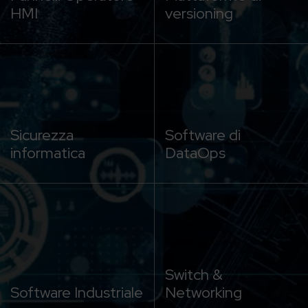
HMI
versioning
Sicurezza
Software di
informatica
DataOps
Switch &
Software Industriale
Networking