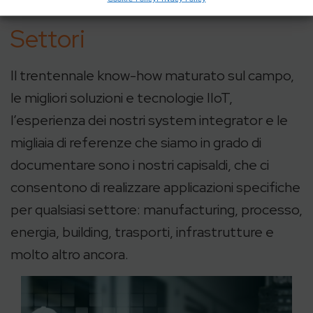
Settori
Il trentennale know-how maturato sul campo,
le migliori soluzioni e tecnologie IIoT,
l’esperienza dei nostri system integrator e le
migliaia di referenze che siamo in grado di
documentare sono i nostri capisaldi, che ci
consentono di realizzare applicazioni specifiche
per qualsiasi settore: manufacturing, processo,
energia, building, trasporti, infrastrutture e
molto altro ancora.