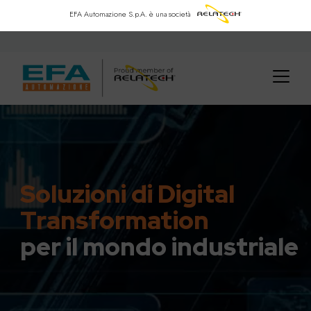
EFA Automazione S.p.A.
è una società
Soluzioni di Digital
Transformation
per il mondo industriale