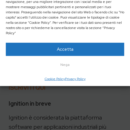
navigazione, per una migliore integrazione con i social media e per
mostrare messaggi pubblicitari pertinenti e personalizzati per i tuoi
Trasformazione Digitale Compiuti
interessi. Proseguendo nella navigazione del sito Web o facendo clic su "Ho
5 ottobre, ore 9.00 –
Le Funzionalità di
capito" accetti l'utilizzo dei cookie. Puoi visualizzare le tipologie di cookie
nella sezione “Cookie Policy”. Per verificare se i tuoi dati sono presenti nel
Ignition Edge: Raccolta ed Elaborazione
nostro sito o per richiederne la cancellazione visita la sezione “Privacy
Policy”
Dati alla Fonte
Accetta
Relatore sarà l’ing.
Emilio Persano, Sales &
Technical Area Manager di EFA
Nega
Automazione SpA
.
Cookie Policy
Privacy Policy
ISCRIVITI QUI
Ignition in breve
Ignition è considerata la piattaforma
software per applicazioni industriali più