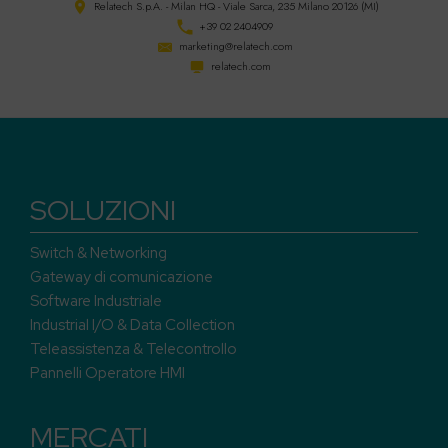
Relatech S.p.A. - Milan HQ - Viale Sarca, 235 Milano 20126 (MI)
+39 02 2404909
marketing@relatech.com
relatech.com
SOLUZIONI
Switch & Networking
Gateway di comunicazione
Software Industriale
Industrial I/O & Data Collection
Teleassistenza & Telecontrollo
Pannelli Operatore HMI
MERCATI