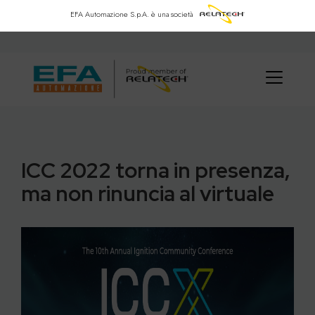
EFA Automazione S.p.A.
è una società
ICC 2022 torna in presenza,
ma non rinuncia al virtuale