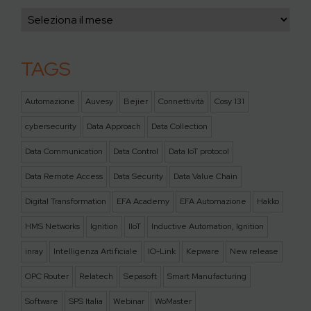
TAGS
Automazione
Auvesy
Bejier
Connettività
Cosy 131
cybersecurity
Data Approach
Data Collection
Data Communication
Data Control
Data IoT protocol
Data Remote Access
Data Security
Data Value Chain
Digital Transformation
EFA Academy
EFA Automazione
Hakko
HMS Networks
Ignition
IIoT
Inductive Automation, Ignition
inray
Intelligenza Artificiale
IO-Link
Kepware
New release
OPC Router
Relatech
Sepasoft
Smart Manufacturing
Software
SPS Italia
Webinar
WoMaster