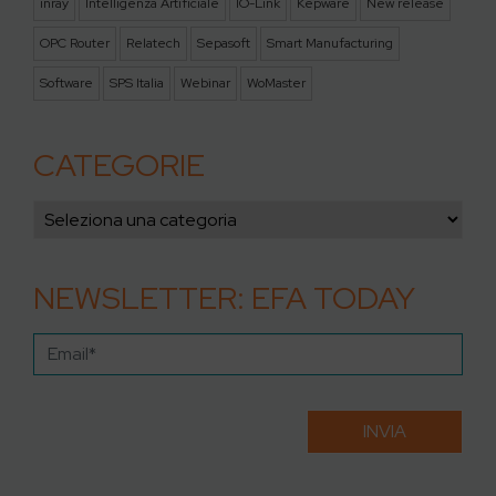
inray
Intelligenza Artificiale
IO-Link
Kepware
New release
OPC Router
Relatech
Sepasoft
Smart Manufacturing
Software
SPS Italia
Webinar
WoMaster
CATEGORIE
NEWSLETTER: EFA TODAY