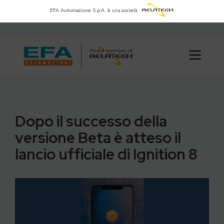
EFA Automazione S.p.A.
è una società
Dopo il successo della
versione Beta è atteso il
lancio ufficiale di Ignition 8