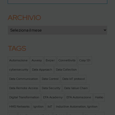
ARCHIVIO
TAGS
Automazione
Auvesy
Bejier
Connettività
Cosy 131
cybersecurity
Data Approach
Data Collection
Data Communication
Data Control
Data IoT protocol
Data Remote Access
Data Security
Data Value Chain
Digital Transformation
EFA Academy
EFA Automazione
Hakko
HMS Networks
Ignition
IIoT
Inductive Automation, Ignition