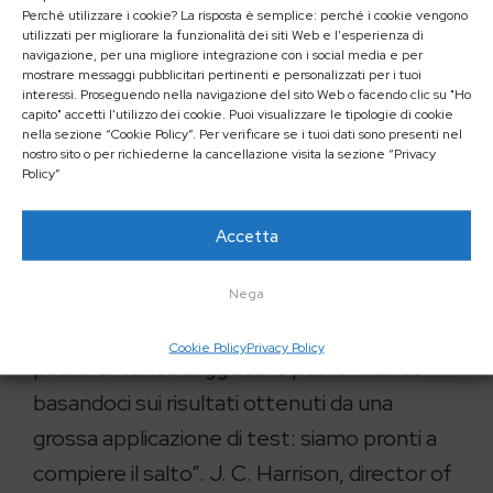
un cambiamento fondamentale nelle
Perché utilizzare i cookie? La risposta è semplice: perché i cookie vengono
utilizzati per migliorare la funzionalità dei siti Web e l'esperienza di
modalità di sviluppo delle applicazioni Scada.
navigazione, per una migliore integrazione con i social media e per
mostrare messaggi pubblicitari pertinenti e personalizzati per i tuoi
Non solo noi, ma anche il nostro più grande
interessi. Proseguendo nella navigazione del sito Web o facendo clic su "Ho
capito" accetti l'utilizzo dei cookie. Puoi visualizzare le tipologie di cookie
cliente e utilizzatore di Ignition è rimasto
nella sezione “Cookie Policy”. Per verificare se i tuoi dati sono presenti nel
impressionato dal nuovo set di funzionalità
nostro sito o per richiederne la cancellazione visita la sezione “Privacy
Policy”
introdotto da Inductive Automation”. Bob
Hastie, senior control systems
Accetta
engineer di Able-Baker Automation, Inc.
“Non vediamo l’ora di utilizzare il nuovo
Nega
modulo Perspective, di cui abbiamo
Cookie Policy
Privacy Policy
positivamente saggiato le performance
basandoci sui risultati ottenuti da una
grossa applicazione di test: siamo pronti a
compiere il salto”. J. C. Harrison, director of