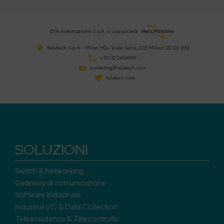
EFA Automazione S.p.A.
è una società
Relatech S.p.A. - Milan HQ - Viale Sarca, 235 Milano 20126 (MI)
+39 02 2404909
marketing@relatech.com
relatech.com
SOLUZIONI
Switch & Networking
Gateway di comunicazione
Software Industriale
Industrial I/O & Data Collection
Teleassistenza & Telecontrollo