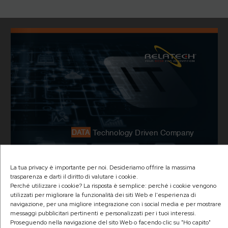
La tua privacy è importante per noi. Desideriamo offrire la massima
trasparenza e darti il diritto di valutare i cookie.
Perché utilizzare i cookie? La risposta è semplice: perché i cookie vengono
utilizzati per migliorare la funzionalità dei siti Web e l'esperienza di
navigazione, per una migliore integrazione con i social media e per mostrare
messaggi pubblicitari pertinenti e personalizzati per i tuoi interessi.
Proseguendo nella navigazione del sito Web o facendo clic su "Ho capito"